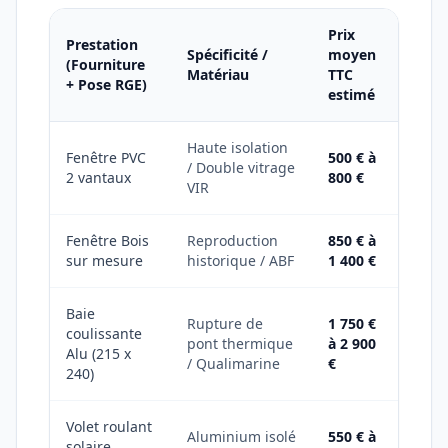
Prix
Prestation
Spécificité /
moyen
(Fourniture
Matériau
TTC
+ Pose RGE)
estimé
Haute isolation
Fenêtre PVC
500 € à
/ Double vitrage
2 vantaux
800 €
VIR
Fenêtre Bois
Reproduction
850 € à
sur mesure
historique / ABF
1 400 €
Baie
Rupture de
1 750 €
coulissante
pont thermique
à 2 900
Alu (215 x
/ Qualimarine
€
240)
Volet roulant
Aluminium isolé
550 € à
solaire