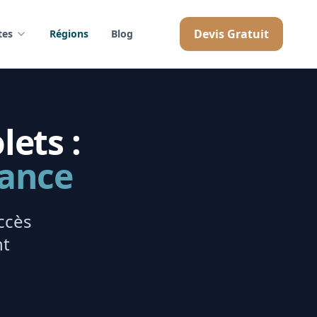
Devis Gratuit
tes
Régions
Blog
lets :
rance
ccès
nt