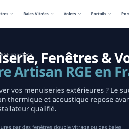
tres
Baies Vitrées
Volets
Portails
Por
erie, Fenêtres & Vo
re Artisan RGE en F
er vos menuiseries extérieures ? Le su
tion thermique et acoustique repose ava
tallateur qualifié.
ures par des fenêtres double vitrage ou des baies