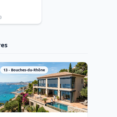
)
res
13
-
Bouches-du-Rhône