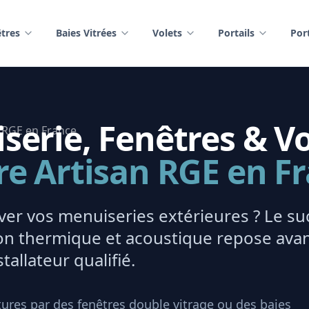
tres
Baies Vitrées
Volets
Portails
Por
erie, Fenêtres & Vo
re Artisan RGE en F
er vos menuiseries extérieures ? Le su
tion thermique et acoustique repose ava
tallateur qualifié.
ures par des fenêtres double vitrage ou des baies