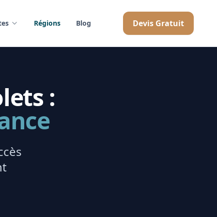
Devis Gratuit
tes
Régions
Blog
lets :
rance
ccès
nt