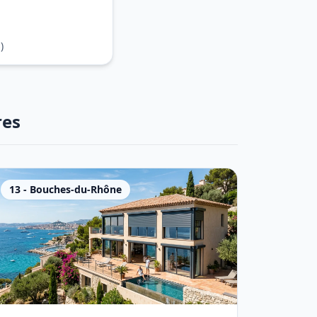
)
res
13
-
Bouches-du-Rhône