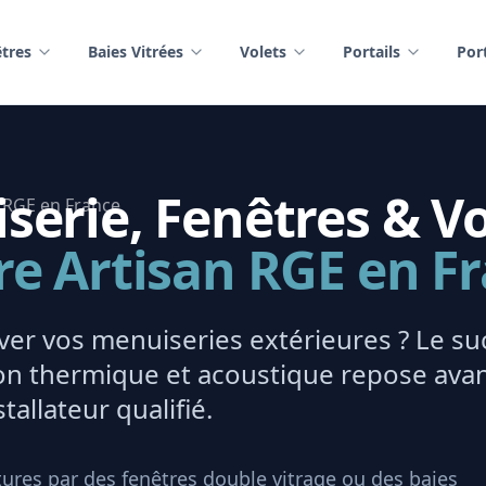
tres
Baies Vitrées
Volets
Portails
Por
erie, Fenêtres & Vo
re Artisan RGE en F
er vos menuiseries extérieures ? Le su
tion thermique et acoustique repose ava
tallateur qualifié.
ures par des fenêtres double vitrage ou des baies