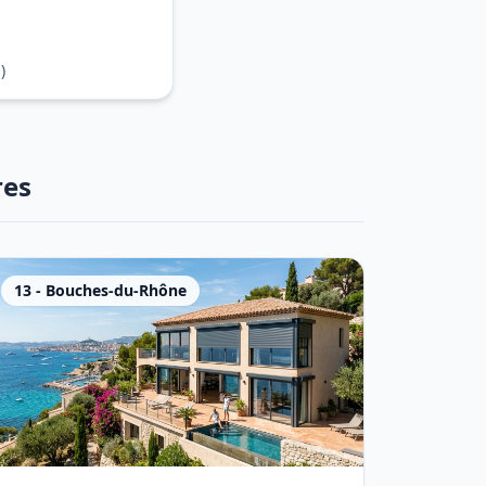
)
res
13
-
Bouches-du-Rhône