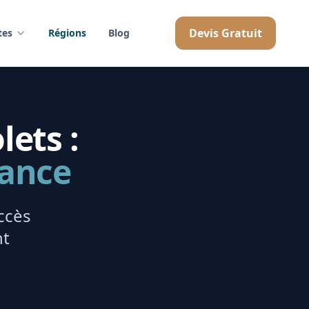
Devis Gratuit
tes
Régions
Blog
lets :
rance
ccès
nt