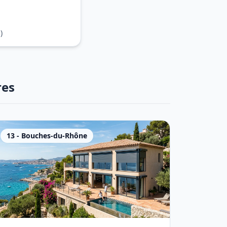
)
res
13
-
Bouches-du-Rhône