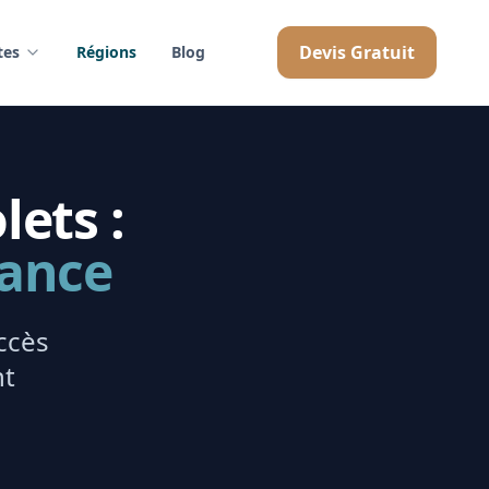
Devis Gratuit
tes
Régions
Blog
lets :
rance
ccès
nt