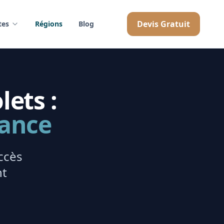
Devis Gratuit
tes
Régions
Blog
lets :
rance
ccès
nt