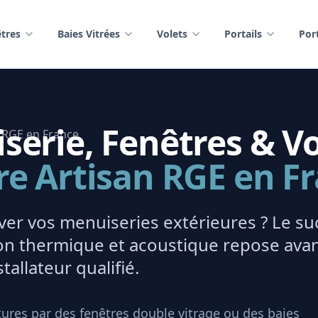
tres
Baies Vitrées
Volets
Portails
Por
erie, Fenêtres & Vo
re Artisan RGE en F
er vos menuiseries extérieures ? Le su
tion thermique et acoustique repose ava
tallateur qualifié.
ures par des fenêtres double vitrage ou des baies