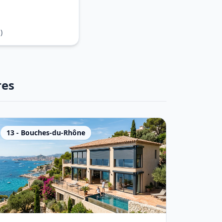
)
res
13
-
Bouches-du-Rhône