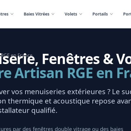
tres
Baies Vitrées
Volets
Portails
Por
erie, Fenêtres & Vo
re Artisan RGE en F
er vos menuiseries extérieures ? Le su
tion thermique et acoustique repose ava
tallateur qualifié.
ures par des fenêtres double vitrage ou des baies