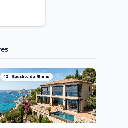
)
res
13
-
Bouches-du-Rhône