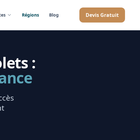
Devis Gratuit
tes
Régions
Blog
lets :
rance
ccès
nt